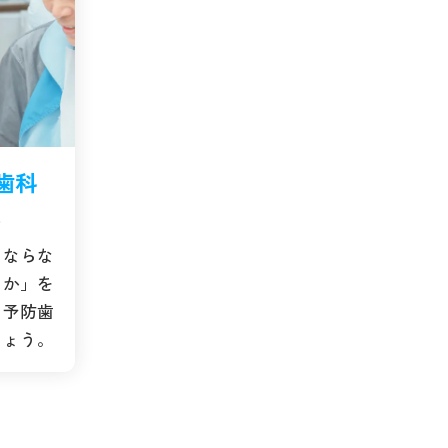
歯科
。
にならな
いか」を
。予防歯
しょう。