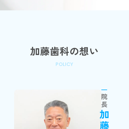
加藤歯科の想い
POLICY
院長