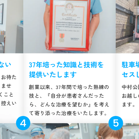
ない
37年培った知識と技術を
駐車
提供いたします
セス
らお待た
りませ
創業以来、37年間で培った熟練の
中村公
くこと
技と、『自分が患者さんだった
お越し
お控えい
ら、どんな治療を望むか』を考え
ます。
て寄り添った治療をいたします。