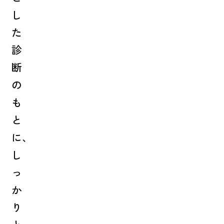
し
た
診
断
の
も
と
に、
し
っ
か
り