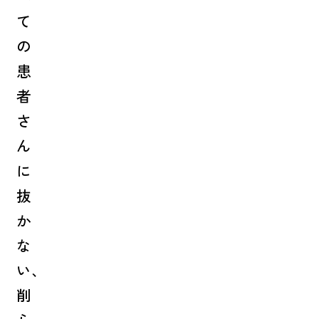
て
の
患
者
さ
ん
に
抜
か
な
い、
削