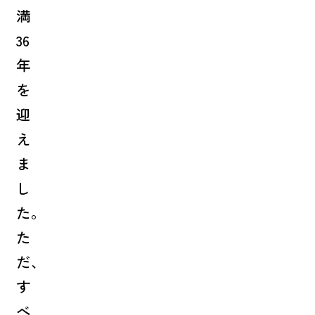
満
36
年
を
迎
え
ま
し
た。
た
だ、
す
べ