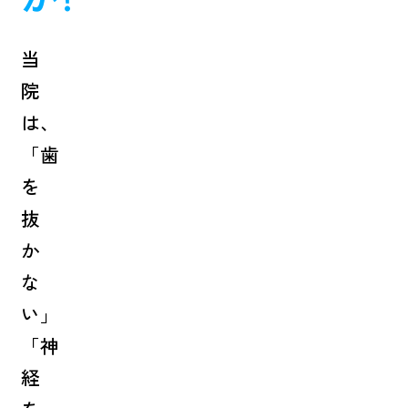
当
院
は、
「歯
を
抜
か
な
い」
「神
経