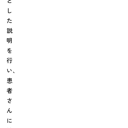
と
し
た
説
明
を
行
い、
患
者
さ
ん
に