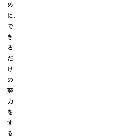
め
に、
で
き
る
だ
け
の
努
力
を
す
る