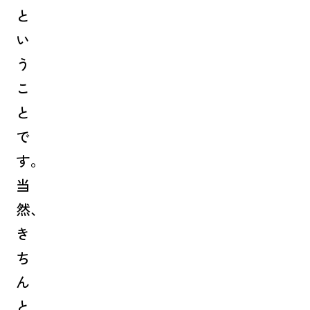
と
い
う
こ
と
で
す。
当
然、
き
ち
ん
と