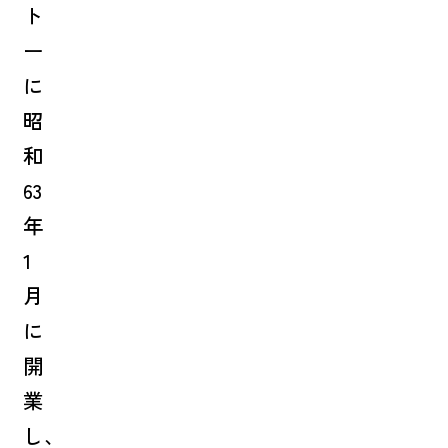
ト
ー
に
昭
和
63
年
1
月
に
開
業
し、