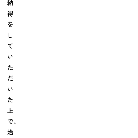
納
得
を
し
て
い
た
だ
い
た
上
で、
治