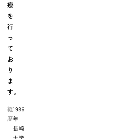
療
を
行
っ
て
お
り
ま
す。
経
1986
歴
年
長崎
大学