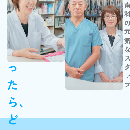
加藤歯科の元気なス
さ
加藤賞子
ん
だ
っ
た
ら、
ど