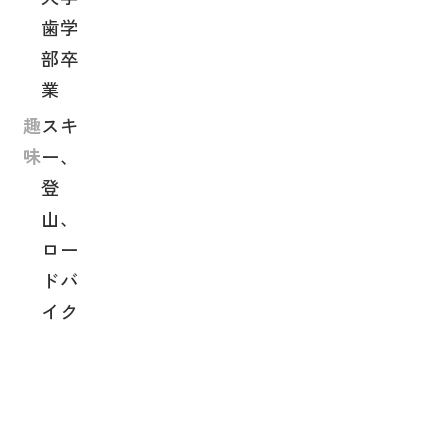
歯学
部卒
業
趣
スキ
味
ー、
登
山、
ロー
ドバ
イク