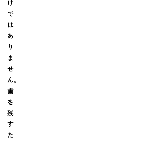
け
で
は
あ
り
ま
せ
ん。
歯
を
残
す
た