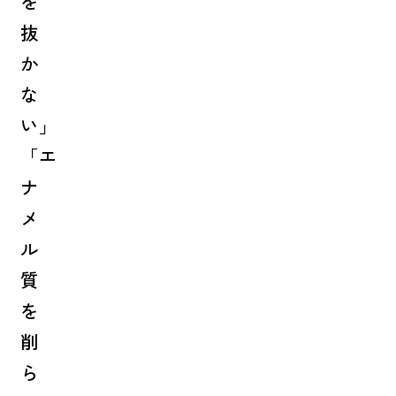
を
抜
か
な
い」
「エ
ナ
メ
ル
質
を
削
ら