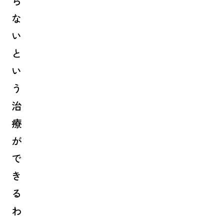
ら
な
い
と
い
う
治
療
が
で
き
る
わ