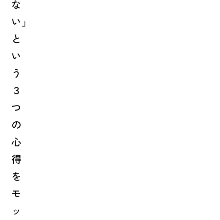
な
い」
と
い
う
３
つ
の
心
得
を
モ
ッ