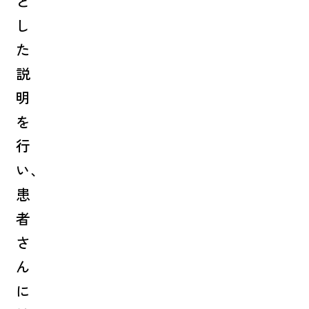
と
し
た
説
明
を
行
い、
患
者
さ
ん
に