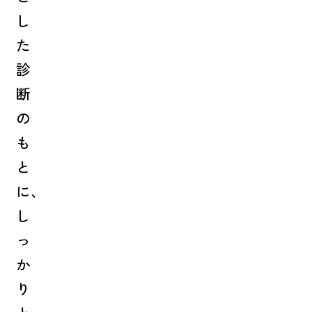
し
た
診
断
の
も
と
に、
し
っ
か
り