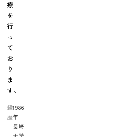
療
を
行
っ
て
お
り
ま
す。
経
1986
歴
年
長崎
大学