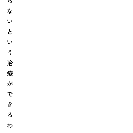
ら
な
い
と
い
う
治
療
が
で
き
る
わ