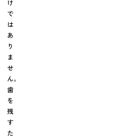
け
で
は
あ
り
ま
せ
ん。
歯
を
残
す
た