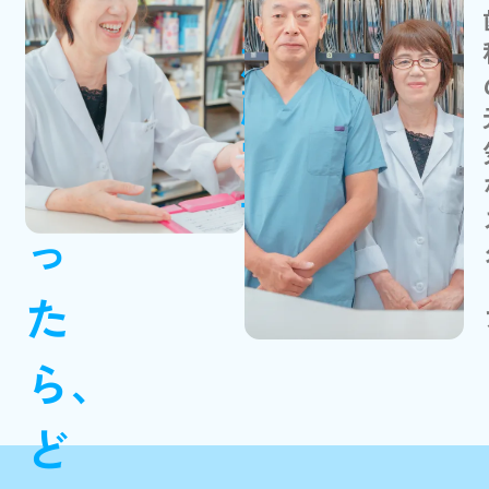
加藤歯科
さ
加藤賞子
ん
だ
っ
た
ら、
ど