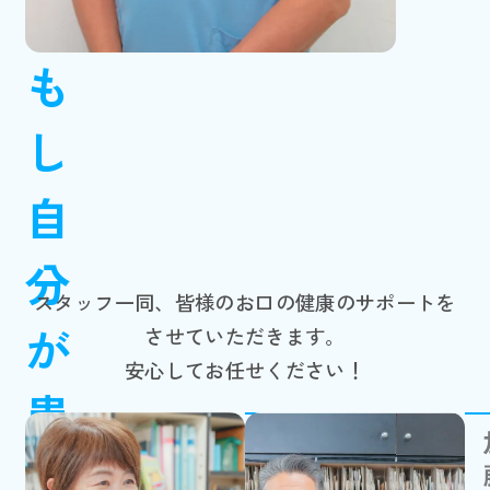
も
し
自
分
スタッフ一同、皆様のお口の健康のサポートを
が
させていただきます。
安心してお任せください！
患
副院長
者