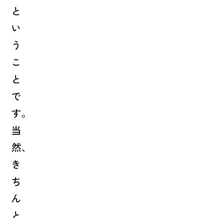
と
い
う
こ
と
で
す。
当
然、
き
ち
ん
と