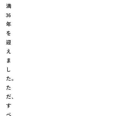
満
36
年
を
迎
え
ま
し
た。
た
だ、
す
べ