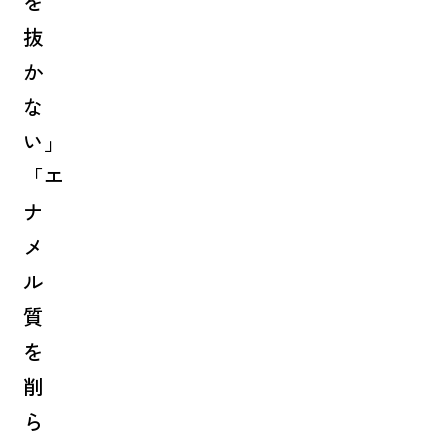
を
抜
か
な
い」
「エ
ナ
メ
ル
質
を
削
ら