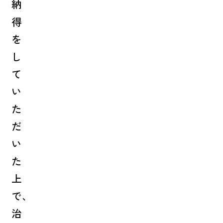
納
得
を
し
て
い
た
だ
い
た
上
で、
治