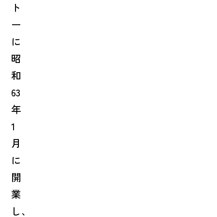
ト
ー
に
昭
和
63
年
1
月
に
開
業
し、