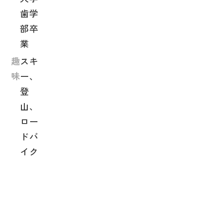
歯学
部卒
業
趣
スキ
味
ー、
登
山、
ロー
ドバ
イク