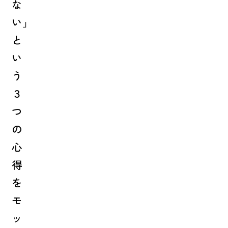
な
い」
と
い
う
３
つ
の
心
得
を
モ
ッ