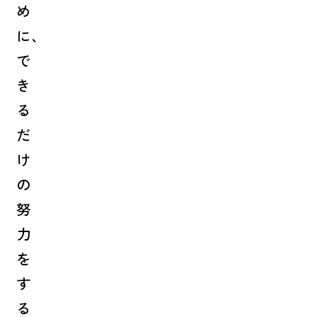
め
に、
で
き
る
だ
け
の
努
力
を
す
る