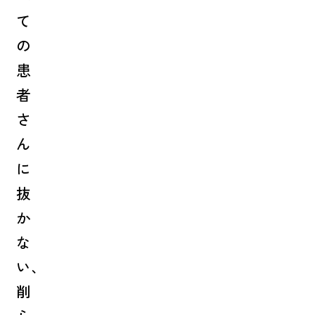
て
の
患
者
さ
ん
に
抜
か
な
い、
削