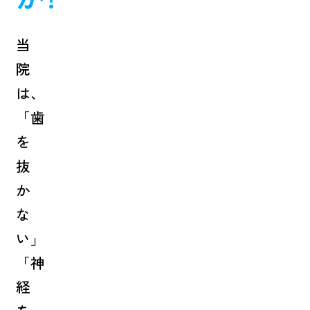
当
院
は、
「歯
を
抜
か
な
い」
「神
経