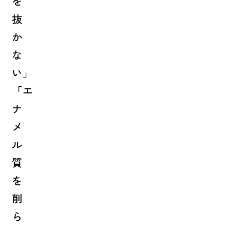
を
抜
か
な
い」
「エ
ナ
メ
ル
質
を
削
ら