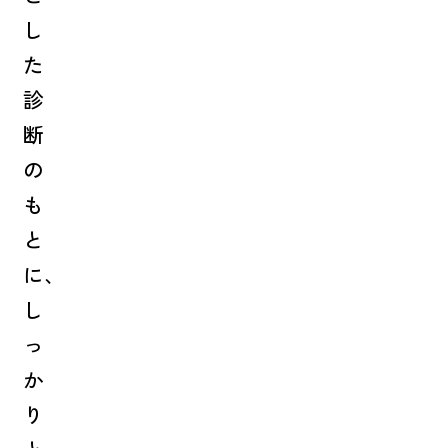
し
た
診
断
の
も
と
に、
し
っ
か
り