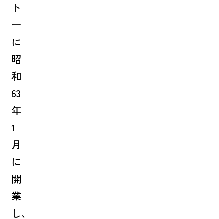
ト
ー
に
昭
和
63
年
1
月
に
開
業
し、