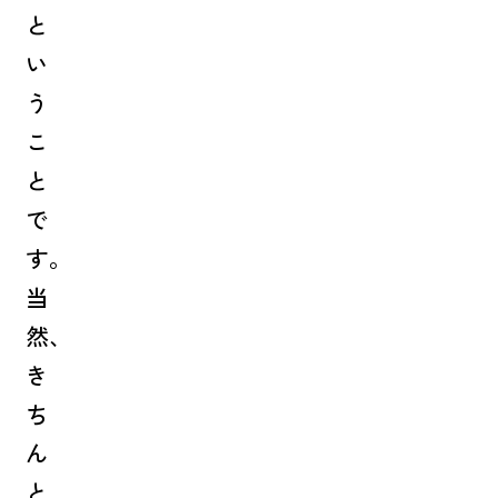
と
い
う
こ
と
で
す。
当
然、
き
ち
ん
と