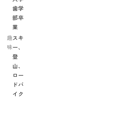
歯学
部卒
業
趣
スキ
味
ー、
登
山、
ロー
ドバ
イク