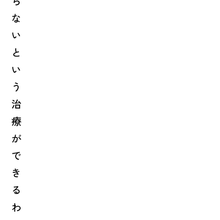
ら
な
い
と
い
う
治
療
が
で
き
る
わ