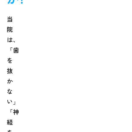
当
院
は、
「歯
を
抜
か
な
い」
「神
経