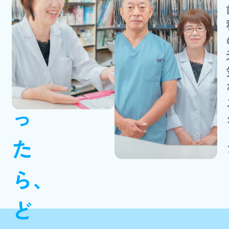
加藤歯科
さ
加藤賞子
ん
だ
っ
た
ら、
ど