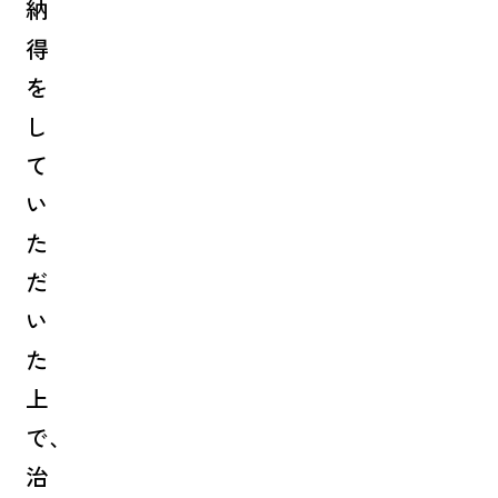
納
得
を
し
て
い
た
だ
い
た
上
で、
治