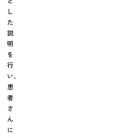
と
し
た
説
明
を
行
い、
患
者
さ
ん
に