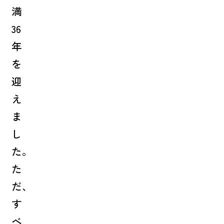
満
36
年
を
迎
え
ま
し
た。
た
だ、
す
べ