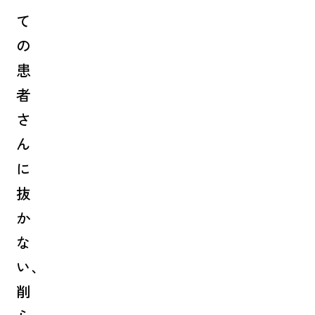
て
の
患
者
さ
ん
に
抜
か
な
い、
削