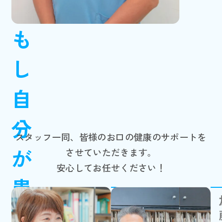
も
し
自
分
スタッフ一同、皆様のお口の健康のサポートを
が
させていただきます。
安心してお任せください！
患
副院長
者