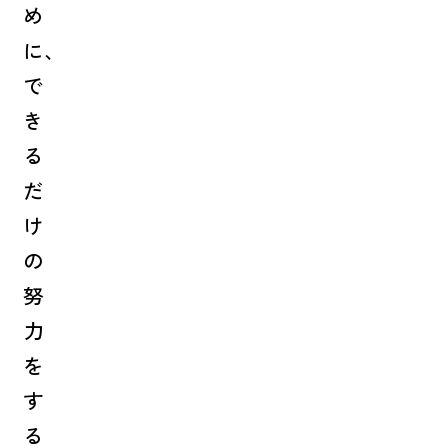
め
に、
で
き
る
だ
け
の
努
力
を
す
る