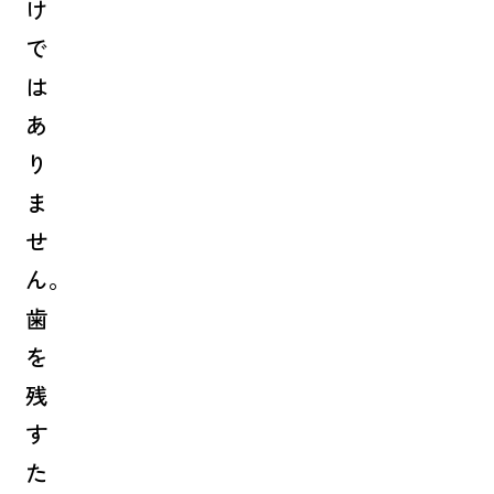
け
で
は
あ
り
ま
せ
ん。
歯
を
残
す
た