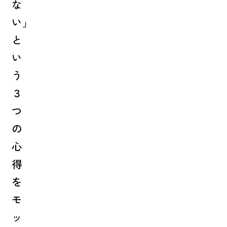
な
い」
と
い
う
３
つ
の
心
得
を
モ
ッ