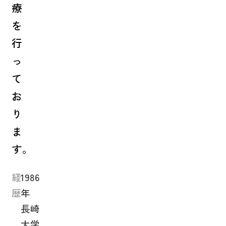
療
を
行
っ
て
お
り
ま
す。
経
1986
歴
年
長崎
大学