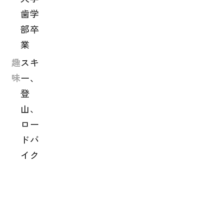
歯学
部卒
業
趣
スキ
味
ー、
登
山、
ロー
ドバ
イク