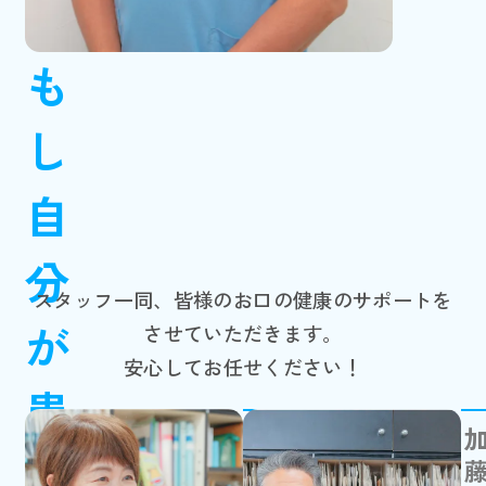
も
し
自
分
スタッフ一同、皆様のお口の健康のサポートを
が
させていただきます。
安心してお任せください！
患
副院長
者