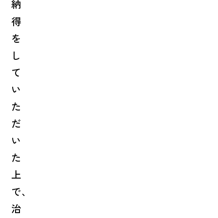
納
得
を
し
て
い
た
だ
い
た
上
で、
治