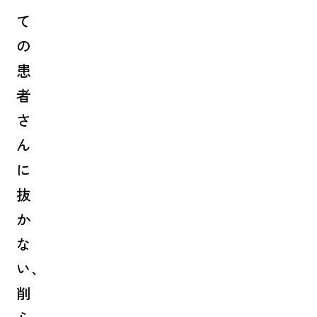
て
の
患
者
さ
ん
に
抜
か
な
い、
削