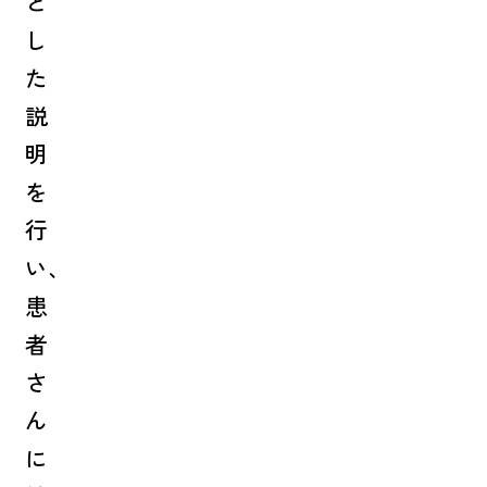
と
し
た
説
明
を
行
い、
患
者
さ
ん
に