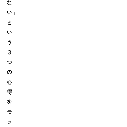
な
い」
と
い
う
３
つ
の
心
得
を
モ
ッ