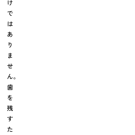
け
で
は
あ
り
ま
せ
ん。
歯
を
残
す
た