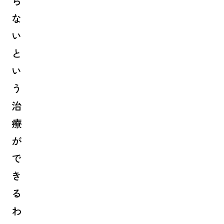
ら
な
い
と
い
う
治
療
が
で
き
る
わ