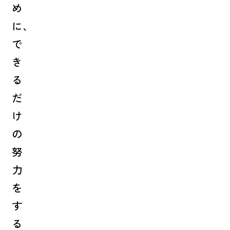
め
に、
で
き
る
だ
け
の
努
力
を
す
る