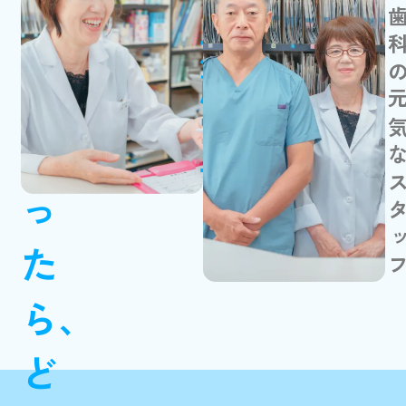
加藤歯科の元気なス
さ
加藤賞子
ん
だ
っ
た
ら、
ど