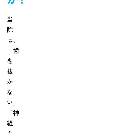
当
院
は、
「歯
を
抜
か
な
い」
「神
経