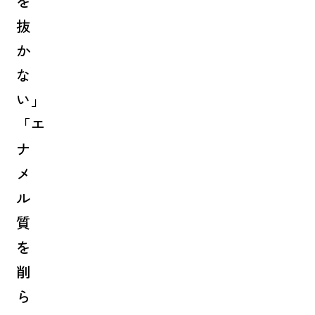
を
抜
か
な
い」
「エ
ナ
メ
ル
質
を
削
ら