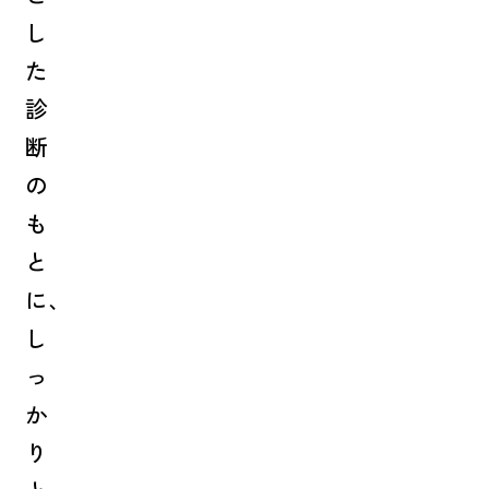
し
た
診
断
の
も
と
に、
し
っ
か
り