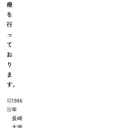
療
を
行
っ
て
お
り
ま
す。
経
1986
歴
年
長崎
大学