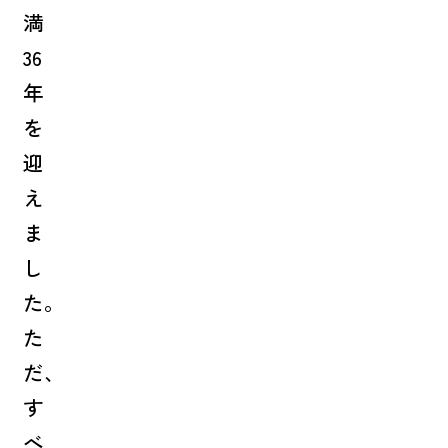
満
36
年
を
迎
え
ま
し
た。
た
だ、
す
べ