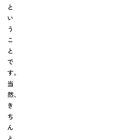
と
い
う
こ
と
で
す。
当
然、
き
ち
ん
と