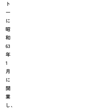
ト
ー
に
昭
和
63
年
1
月
に
開
業
し、