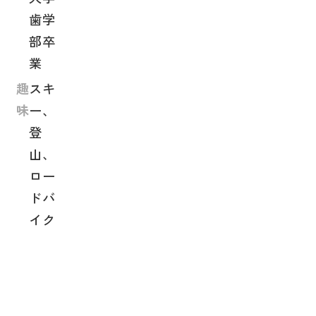
歯学
部卒
業
趣
スキ
味
ー、
登
山、
ロー
ドバ
イク