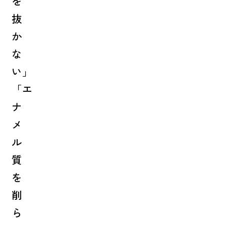
を
抜
か
な
い」
「エ
ナ
メ
ル
質
を
削
ら