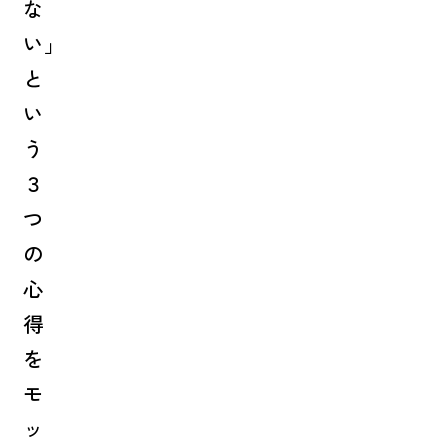
な
い」
と
い
う
３
つ
の
心
得
を
モ
ッ