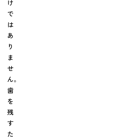
け
で
は
あ
り
ま
せ
ん。
歯
を
残
す
た