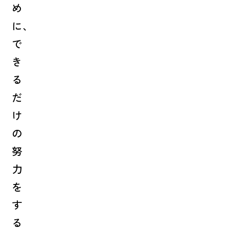
め
に、
で
き
る
だ
け
の
努
力
を
す
る