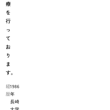
療
を
行
っ
て
お
り
ま
す。
経
1986
歴
年
長崎
大学