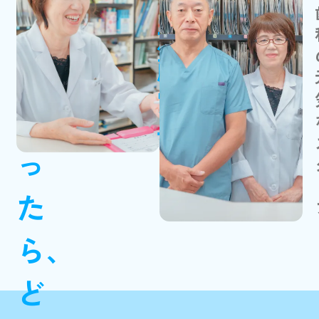
加藤歯科
さ
加藤賞子
ん
だ
っ
た
ら、
ど