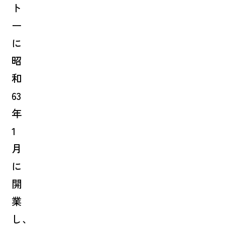
ト
ー
に
昭
和
63
年
1
月
に
開
業
し、