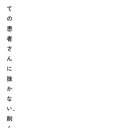
て
の
患
者
さ
ん
に
抜
か
な
い、
削