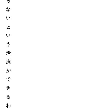
ら
な
い
と
い
う
治
療
が
で
き
る
わ