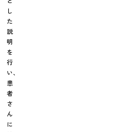
と
し
た
説
明
を
行
い、
患
者
さ
ん
に