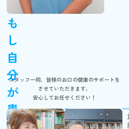
も
し
自
分
スタッフ一同、皆様のお口の健康のサポートを
が
させていただきます。
安心してお任せください！
患
副院長
者