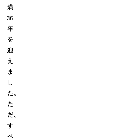
満
36
年
を
迎
え
ま
し
た。
た
だ、
す
べ