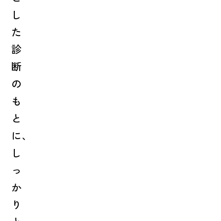
し
た
診
断
の
も
と
に、
し
っ
か
り