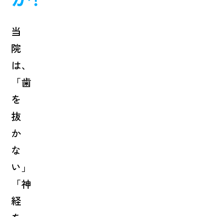
当
院
は、
「歯
を
抜
か
な
い」
「神
経