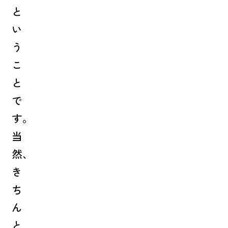
と
い
う
こ
と
で
す。
当
然、
き
ち
ん
と