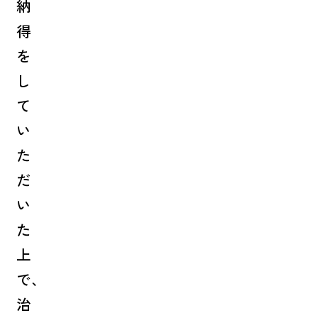
納
得
を
し
て
い
た
だ
い
た
上
で、
治