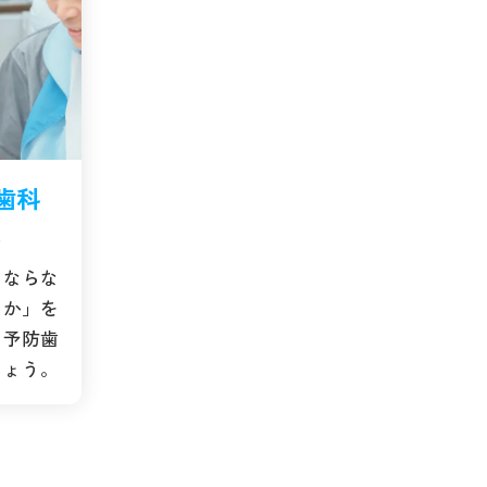
歯科
。
にならな
いか」を
。予防歯
しょう。