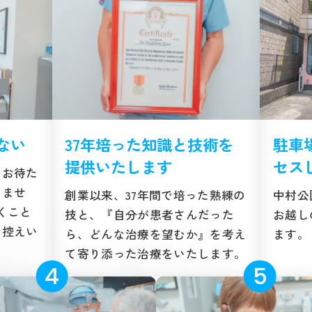
ない
37年培った知識と技術を
駐車
提供いたします
セス
らお待た
りませ
創業以来、37年間で培った熟練の
中村公
くこと
技と、『自分が患者さんだった
お越し
お控えい
ら、どんな治療を望むか』を考え
ます。
て寄り添った治療をいたします。